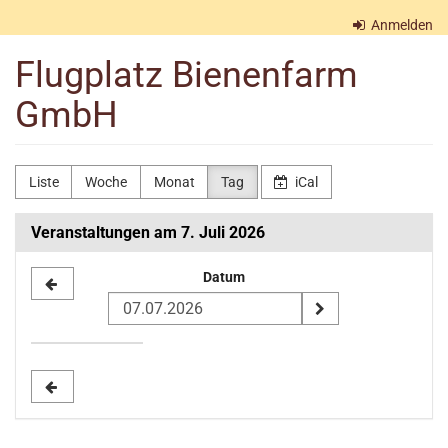
Zum
Anmelden
Haupt-
Inhalt
Flugplatz Bienenfarm
springen
GmbH
Liste
Woche
Monat
Tag
iCal
Veranstaltungen am 7. Juli 2026
Datum
Datum
zur
Anzeige
auswählen