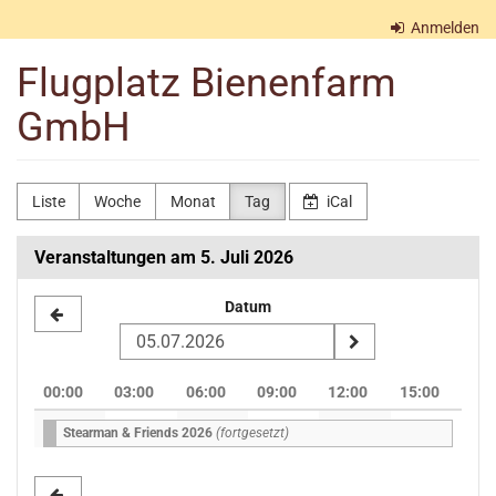
Zum
Anmelden
Haupt-
Inhalt
Flugplatz Bienenfarm
springen
GmbH
Liste
Woche
Monat
Tag
iCal
Veranstaltungen am 5. Juli 2026
Datum
Datum
zur
Anzeige
00:00
03:00
06:00
09:00
12:00
15:00
auswählen
Stearman & Friends 2026
(fortgesetzt)