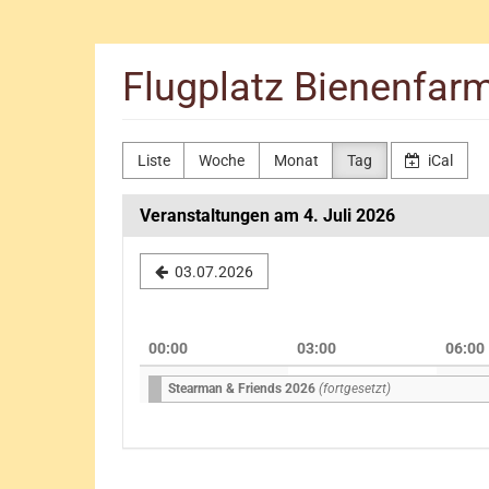
Zum
Haupt-
Inhalt
Flugplatz Bienenfa
springen
Liste
Woche
Monat
Tag
iCal
Veranstaltungen am 4. Juli 2026
Datum
03.07.2026
zur
Anzeige
00:00
03:00
06:00
auswählen
Stearman & Friends 2026
(fortgesetzt)